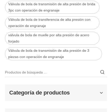
Válvula de bola de transmisión de alta presión de brida
3pc con operación de engranaje
Válvula de bola de transferencia de alta presión con
operación de engranaje
válvula de bola de muelle por alta presión de acero
forjado
Válvula de bola de transmisión de alta presión de 3
2026-06-25
piezas con operación de engranaje
Válvula de compuerta de bronce, níquel y aluminio C95800: diseño técnico, rendimiento y aplicaciones industriales
En ingeniería marina, plataformas marinas y entornos industriales 
Categoría de productos