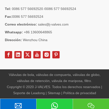
Tel:
0086 577 56692520 /0086 577 56692524
Fax:
0086 577 56692524
Correo electrónico:
sales@j-valves.com
Whatsapp:
+86 13600648865
Dirección:
Wenzhou China
2026-07-03
Diseño, rendimiento y aplicaciones de válvulas de compuerta industriales en sistemas de tuberías de alta presión
Las válvulas de compuerta son una de las válvulas de aislamiento má
Válvulas de bola, válvulas de compuerta, válvulas de globo,
válvulas de retención, válvula de mariposa, filtro.
Copyright © 2020 J-VALVES. Todos los derechos reservados |
Soporte de
Leadong
|
Sitemap
|
Política de privacidad