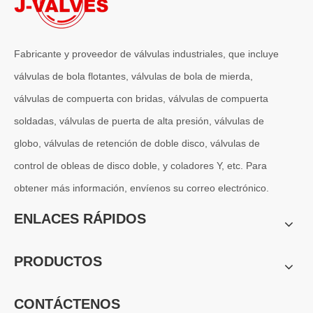
Fabricante y proveedor de válvulas industriales, que incluye
válvulas de bola flotantes, válvulas de bola de mierda,
válvulas de compuerta con bridas, válvulas de compuerta
soldadas, válvulas de puerta de alta presión, válvulas de
globo, válvulas de retención de doble disco, válvulas de
control de obleas de disco doble, y coladores Y, etc. Para
obtener más información, envíenos su correo electrónico.
2026-07-04
Válvula de globo de ángulo criogénica: diseño de ingeniería y rendimiento en sistemas de GNL de alta presión
ENLACES RÁPIDOS
En sistemas de tuberías criogénicas y de baja temperatura, los co
PRODUCTOS
CONTÁCTENOS