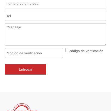
En los sistemas de tuberías industriales, mantener la calidad del f
Entregar
2026-07-06
J-VALVES La resistencia de la fabricación de válvulas de compuerta de gran diámetro se muestra en las fotografías del taller: por qué Global Projects confía en nuestra fábrica
J-VALVES fabrica válvulas de compuerta WCB de gran diámetro de 1