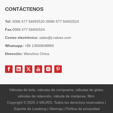
CONTÁCTENOS
Tel:
0086 577 56692520 /0086 577 56692524
Fax:
0086 577 56692524
Correo electrónico:
sales@j-valves.com
Whatsapp:
+86 13600648865
Dirección:
Wenzhou China
2026-06-25
Válvula de compuerta de bronce, níquel y aluminio C95800: diseño técnico, rendimiento y aplicaciones industriales
En ingeniería marina, plataformas marinas y entornos industriales 
Válvulas de bola, válvulas de compuerta, válvulas de globo,
válvulas de retención, válvula de mariposa, filtro.
Copyright © 2020 J-VALVES. Todos los derechos reservados |
Soporte de
Leadong
|
Sitemap
|
Política de privacidad