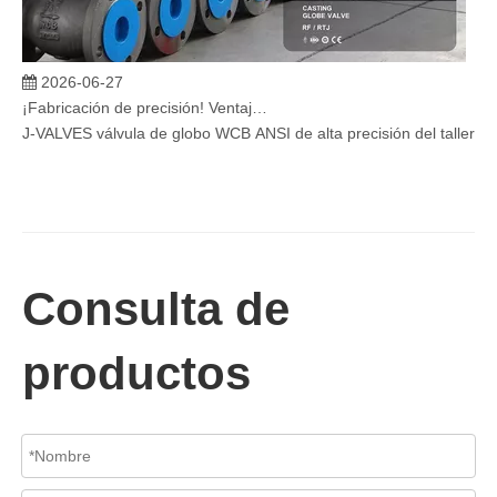
2026-06-27
¡Fabricación de precisión! Ventajas técnicas de la válvula de globo de acero fundido J-VALVES WCB 150LB, válvula de globo con brida ANSI RF/RTJ de 2-1/2' certificada
J-VALVES válvula de globo WCB ANSI de alta precisión del taller, vá
Consulta de
productos