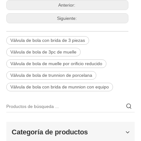
Anterior:
Siguiente:
Válvula de bola con brida de 3 piezas
Válvula de bola de 3pc de muelle
Válvula de bola de muelle por orificio reducido
Válvula de bola de trunnion de porcelana
2026-06-15
¿Por qué las válvulas de globo angular J-VALVES ofrecen un rendimiento de flujo superior?
Válvula de bola con brida de munnion con equipo
En los sistemas de tuberías industriales donde se requiere una reg
Categoría de productos