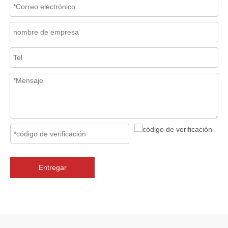
2026-06-26
Guía de selección de válvulas de retención oscilantes Clase 150 de 18'~30' | Solución técnica de acero al carbono WCB de J-VALVES
¿Cómo seleccionar una válvula de retención oscilante de 18-30 pulg
Entregar
2026-06-26
J-VALVES Filtro tipo Y WCB de 300 lb de alto rendimiento para sistemas de protección de tuberías industriales
En los sistemas de tuberías industriales, proteger los equipos crític