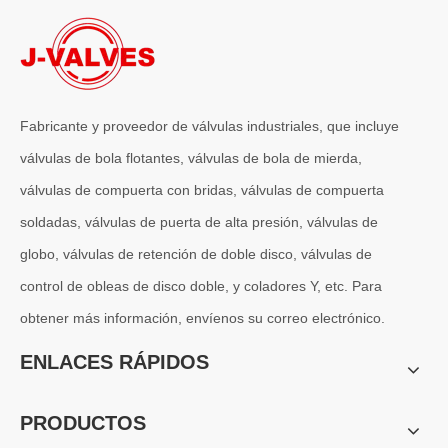
Fabricante y proveedor de válvulas industriales, que incluye
válvulas de bola flotantes, válvulas de bola de mierda,
válvulas de compuerta con bridas, válvulas de compuerta
soldadas, válvulas de puerta de alta presión, válvulas de
globo, válvulas de retención de doble disco, válvulas de
2026-06-25
control de obleas de disco doble, y coladores Y, etc. Para
Proceso de fabricación completo de J-VALVES válvulas de bola montadas en muñón | Procedimientos de mecanizado estrictos para válvulas de bola de alta presión con cero fugas
obtener más información, envíenos su correo electrónico.
Válvulas de bola montadas en muñón mecanizadas con precisión de J
ENLACES RÁPIDOS
PRODUCTOS