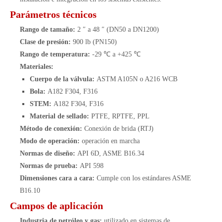
Parámetros técnicos
Rango de tamaño:
2 ″ a 48 ″ (DN50 a DN1200)
Clase de presión:
900 lb (PN150)
Rango de temperatura:
-29 ℃ a +425 ℃
Materiales:
Cuerpo de la válvula:
ASTM A105N o A216 WCB
Bola:
A182 F304, F316
STEM:
A182 F304, F316
Material de sellado:
PTFE, RPTFE, PPL
Método de conexión:
Conexión de brida (RTJ)
Modo de operación:
operación en marcha
Normas de diseño:
API 6D, ASME B16.34
Normas de prueba:
API 598
Dimensiones cara a cara:
Cumple con los estándares ASME
B16.10
Campos de aplicación
Industria de petróleo y gas:
utilizado en sistemas de