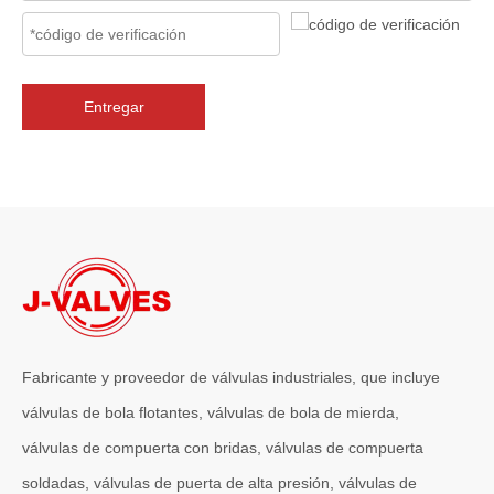
Entregar
2026-07-06
J-VALVES La resistencia de la fabricación de válvulas de compuerta de gran diámetro se muestra en las fotografías del taller: por qué Global Projects confía en nuestra fábrica
J-VALVES fabrica válvulas de compuerta WCB de gran diámetro de 1
Fabricante y proveedor de válvulas industriales, que incluye
válvulas de bola flotantes, válvulas de bola de mierda,
válvulas de compuerta con bridas, válvulas de compuerta
soldadas, válvulas de puerta de alta presión, válvulas de