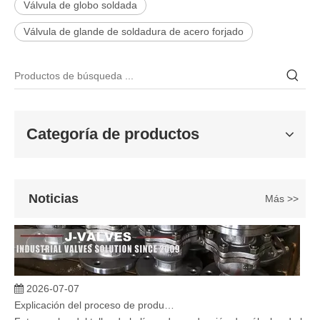
Válvula de globo soldada
2026-06-25
Válvula de glande de soldadura de acero forjado
Válvula de compuerta de bronce, níquel y aluminio C95800: diseño técnico, rendimiento y aplicaciones industriales
En ingeniería marina, plataformas marinas y entornos industriales 
Categoría de productos
Noticias
Más >>
2026-07-07
Explicación del proceso de producción de válvulas de bola flotante | Tour J-VALVES Taller de fabricación de válvulas estándar
Fotos reales del taller de la línea de producción de válvulas de b