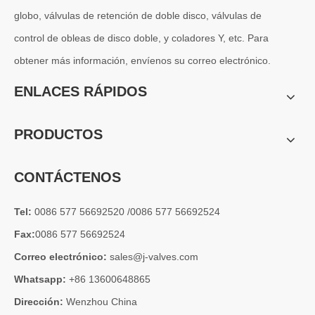
globo, válvulas de retención de doble disco, válvulas de
control de obleas de disco doble, y coladores Y, etc. Para
obtener más información, envíenos su correo electrónico.
2026-07-04
Válvula de globo de ángulo criogénica: diseño de ingeniería y rendimiento en sistemas de GNL de alta presión
ENLACES RÁPIDOS
En sistemas de tuberías criogénicas y de baja temperatura, los co
PRODUCTOS
CONTÁCTENOS
Tel:
0086 577 56692520 /0086 577 56692524
Fax:
0086 577 56692524
Correo electrónico:
sales@j-valves.com
Whatsapp:
+86 13600648865
Dirección:
Wenzhou China