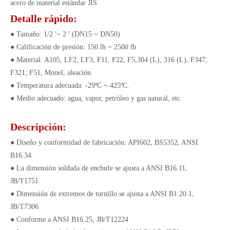
acero de material estándar JIS
Detalle rápido:
● Tamaño: 1/2 '~ 2 ' (DN15 ~ DN50)
● Calificación de presión: 150 lb ~ 2500 lb
● Material: A105, LF2, LF3, F11, F22, F5,304 (L), 316 (L), F347;
F321; F51, Monel, aleación.
● Temperatura adecuada: -29ºC ~ 425ºC.
● Medio adecuado: agua, vapor, petróleo y gas natural, etc.
Descripción:
● Diseño y conformidad de fabricación: API602, BS5352, ANSI
B16.34
● La dimensión soldada de enchufe se ajusta a ANSI B16.11,
JB/T1751
● Dimensión de extremos de tornillo se ajusta a ANSI B1.20.1,
JB/T7306
● Conforme a ANSI B16.25, JB/T12224