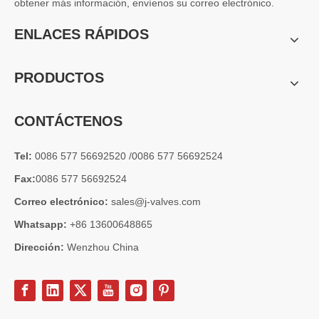
obtener más información, envíenos su correo electrónico.
2026-07-04
Válvula de globo de ángulo criogénica: diseño de ingeniería y rendimiento en sistemas de GNL de alta presión
ENLACES RÁPIDOS
En sistemas de tuberías criogénicas y de baja temperatura, los co
PRODUCTOS
CONTÁCTENOS
Tel:
0086 577 56692520 /0086 577 56692524
Fax:
0086 577 56692524
Correo electrónico:
sales@j-valves.com
Whatsapp:
+86 13600648865
Dirección:
Wenzhou China
2026-07-03
Diseño, rendimiento y aplicaciones de válvulas de compuerta industriales en sistemas de tuberías de alta presión
Las válvulas de compuerta son una de las válvulas de aislamiento má