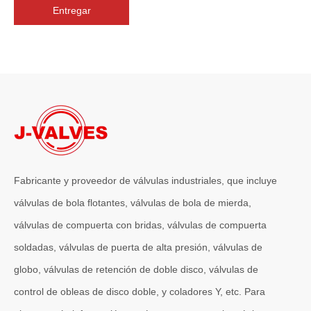
Entregar
2026-07-06
J-VALVES La resistencia de la fabricación de válvulas de compuerta de gran diámetro se muestra en las fotografías del taller: por qué Global Projects confía en nuestra fábrica
J-VALVES fabrica válvulas de compuerta WCB de gran diámetro de 1
Fabricante y proveedor de válvulas industriales, que incluye
válvulas de bola flotantes, válvulas de bola de mierda,
válvulas de compuerta con bridas, válvulas de compuerta
soldadas, válvulas de puerta de alta presión, válvulas de
globo, válvulas de retención de doble disco, válvulas de
control de obleas de disco doble, y coladores Y, etc. Para